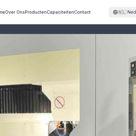
me
Over Ons
Producten
Capaciteiten
Contact
🇳🇱
Ned