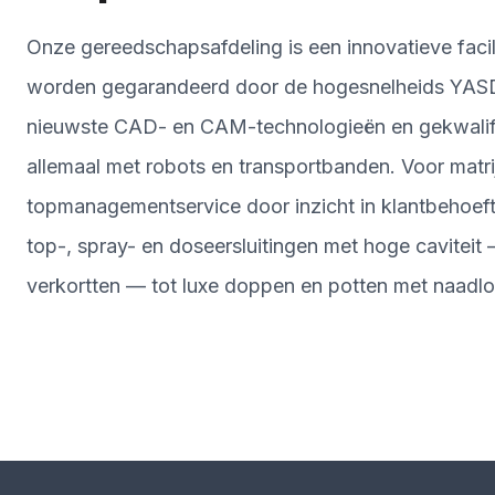
Onze gereedschapsafdeling is een innovatieve facil
worden gegarandeerd door de hogesnelheids Y
nieuwste CAD- en CAM-technologieën en gekwalifice
allemaal met robots en transportbanden. Voor matr
topmanagementservice door inzicht in klantbehoeften
top-, spray- en doseersluitingen met hoge cavitei
verkortten — tot luxe doppen en potten met naadl