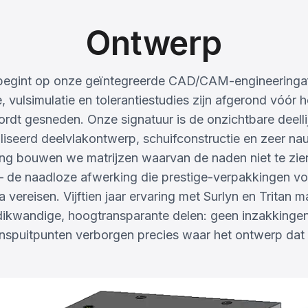
Ontwerp
 begint op onze geïntegreerde CAD/CAM-engineeringa
vulsimulatie en tolerantiestudies zijn afgerond vóór h
ordt gesneden. Onze signatuur is de onzichtbare deelli
liseerd deelvlakontwerp, schuifconstructie en zeer na
g bouwen we matrijzen waarvan de naden niet te zien
— de naadloze afwerking die prestige-verpakkingen v
 vereisen. Vijftien jaar ervaring met Surlyn en Tritan 
n dikwandige, hoogtransparante delen: geen inzakkinge
nspuitpunten verborgen precies waar het ontwerp dat 