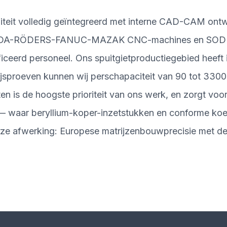
iteit volledig geïntegreerd met interne CAD-CAM ontw
ASDA-RÖDERS-FANUC-MAZAK CNC-machines en SODICK
erd personeel. Ons spuitgietproductiegebied heeft in
ijsproeven kunnen wij perschapaciteit van 90 tot 3300
 is de hoogste prioriteit van ons werk, en zorgt voor s
t — waar beryllium-koper-inzetstukken en conforme koe
oze afwerking: Europese matrijzenbouwprecisie met de