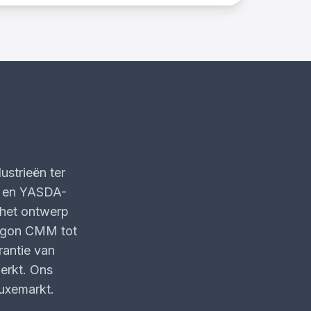
strieën ter
- en YASDA-
 het ontwerp
xagon CMM tot
rantie van
erkt. Ons
uxemarkt.