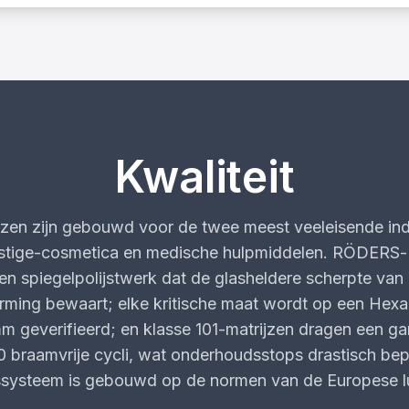
Kwaliteit
jzen zijn gebouwd voor de twee meest veeleisende indu
estige-cosmetica en medische hulpmiddelen. RÖDERS
ren spiegelpolijstwerk dat de glasheldere scherpte van
rming bewaart; elke kritische maat wordt op een He
 geverifieerd; en klasse 101-matrijzen dragen een ga
0 braamvrije cycli, wat onderhoudsstops drastisch bep
tssysteem is gebouwd op de normen van de Europese l