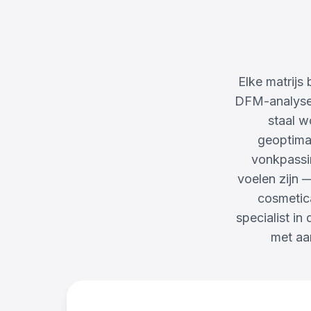
Elke matrijs
DFM-analyse, 
staal w
geoptima
vonkpassin
voelen zijn 
cosmetica
specialist i
met aa