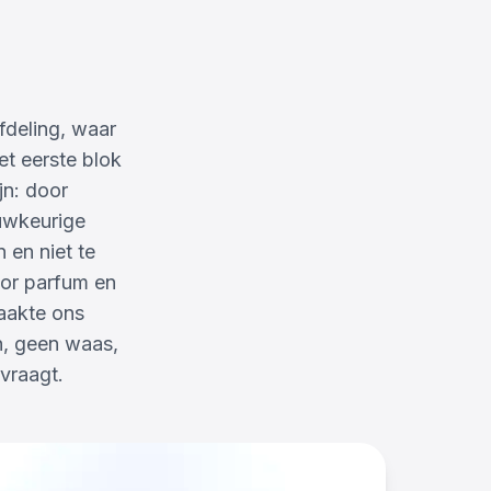
fdeling, waar
et eerste blok
jn: door
uwkeurige
 en niet te
oor parfum en
maakte ons
n, geen waas,
vraagt.