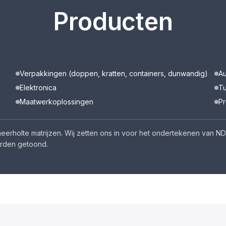
Producten
Verpakkingen (doppen, kratten, containers, dunwandig)
Au
Elektronica
T
Maatwerkoplossingen
Pr
er meerholte matrijzen. Wij zetten ons in voor het ondertekenen va
orden getoond.