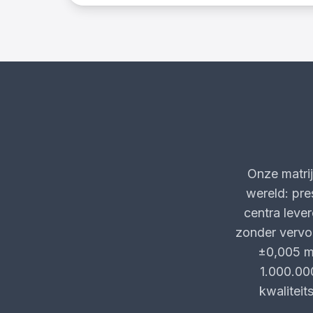
Onze matri
wereld: pr
centra leve
zonder vervo
±0,005 mm
1.000.00
kwalitei