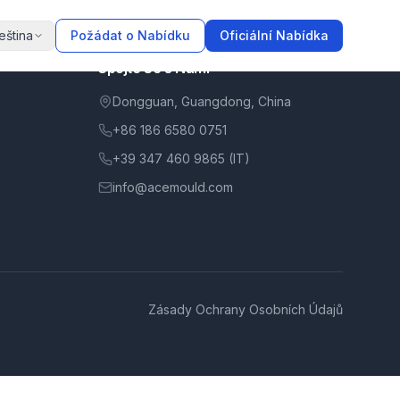
eština
Požádat o Nabídku
Oficiální Nabídka
Spojte Se s Námi
Dongguan, Guangdong, China
+86 186 6580 0751
+39 347 460 9865 (IT)
info@acemould.com
Zásady Ochrany Osobních Údajů