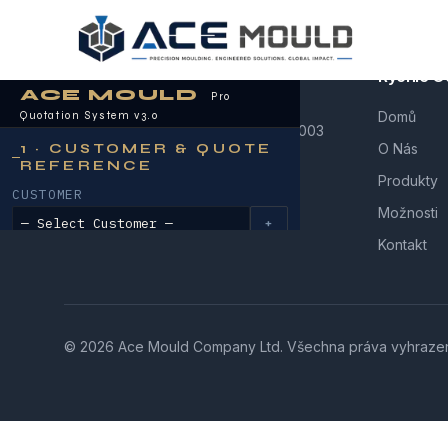
Rychlé O
Domů
Přesné Vstřikování Plastů od roku 2003
O Nás
Produkty
Možnosti
Kontakt
© 2026 Ace Mould Company Ltd. Všechna práva vyhraze