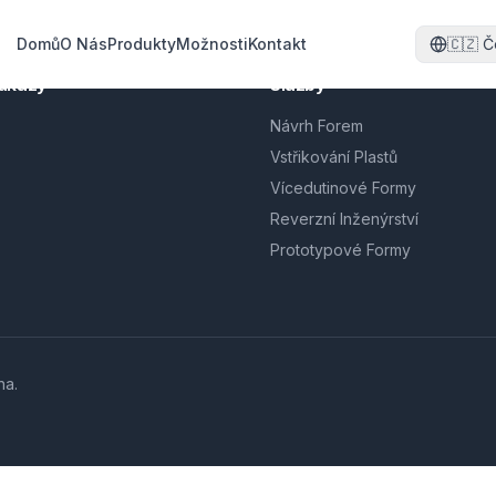
Domů
O Nás
Produkty
Možnosti
Kontakt
🇨🇿
Č
dkazy
Služby
Návrh Forem
Vstřikování Plastů
Vícedutinové Formy
Reverzní Inženýrství
Prototypové Formy
na.