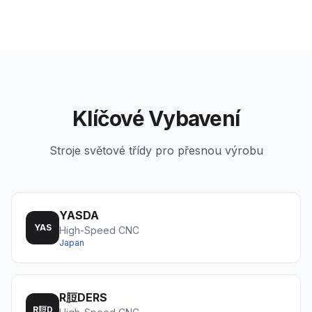
Klíčové Vybavení
Stroje světové třídy pro přesnou výrobu
YASDA
YAS
High-Speed CNC
Japan
R脰DERS
R脰D