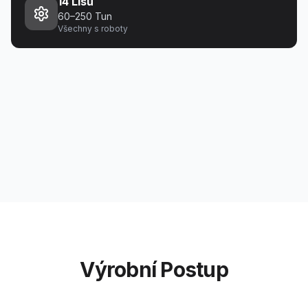
14 Lisů
60–250 Tun
Všechny s roboty
Výrobní Postup