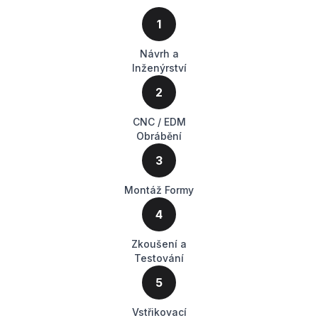
1
Návrh a
Inženýrství
2
CNC / EDM
Obrábění
3
Montáž Formy
4
Zkoušení a
Testování
5
Vstřikovací