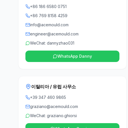
+86 186 6580 0751
+86 769 8158 4259
info@acemould.com
engineer@acemould.com
WeChat: dannyzhao031
WhatsApp Danny
이탈리아 / 유럽 사무소
+39 347 460 9865
graziano@acemould.com
WeChat: graziano.ghiorsi