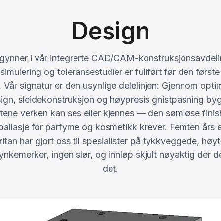
Design
gynner i vår integrerte CAD/CAM-konstruksjonsavdel
lsimulering og toleransestudier er fullført før den først
. Vår signatur er den usynlige delelinjen: Gjennom optim
ign, sleidekonstruksjon og høypresis gnistpasning byg
øtene verken kan ses eller kjennes — den sømløse fini
ballasje for parfyme og kosmetikk krever. Femten års 
ritan har gjort oss til spesialister på tykkveggede, høy
synkemerker, ingen slør, og innløp skjult nøyaktig der d
det.