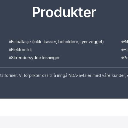
Produkter
Emballasje (lokk, kasser, beholdere, tynnvegget)
Bi
Elektronikk
H
Skreddersydde løsninger
Pr
ets former. Vi forplikter oss til å inngå NDA-avtaler med våre kunder