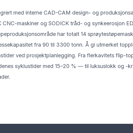
integrert med interne CAD-CAM design- og produksjonsav
C-maskiner og SODICK tråd- og synkeerosjon ED
tøpeproduksjonsområde har totalt 14 sprøytestøpemaskin
essekapasitet fra 90 til 3300 tonn. Å gi utmerket top
onstider ved prosjektplanlegging. Fra flerkavitets flip-
denes syklustider med 15–20 % — til luksuslokk og -kr
ader.