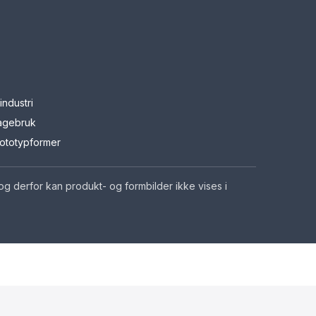
lindustri
agebruk
ototypformer
, og derfor kan produkt- og formbilder ikke vises i