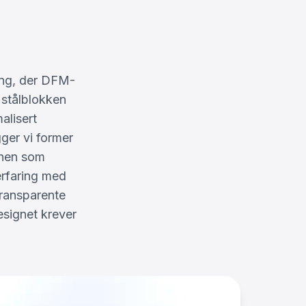
ing, der DFM-
e stålblokken
alisert
ger vi former
shen som
erfaring med
transparente
esignet krever