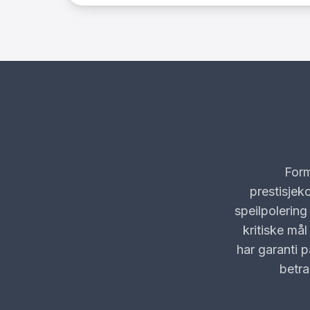
Form
prestisje
speilpolering
kritiske må
har garanti 
betra