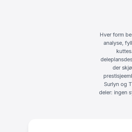
Hver form be
analyse, fyl
kuttes
deleplansdes
der skj
prestisjeem
Surlyn og T
deler: ingen 