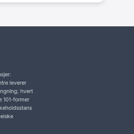
sjer:
re leverer
engning; hvert
e 101-former
ikeholdsstans
peiske