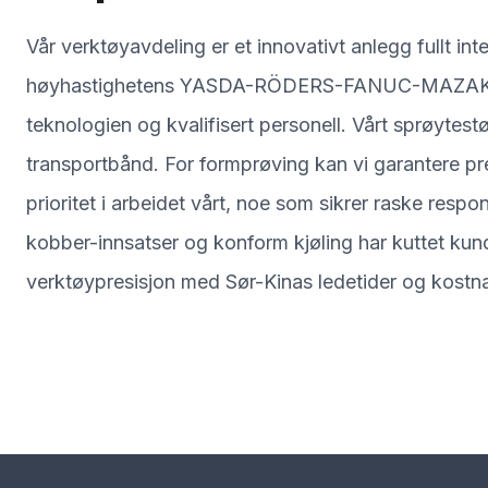
Vår verktøyavdeling er et innovativt anlegg fullt 
høyhastighetens YASDA-RÖDERS-FANUC-MAZAK CN
teknologien og kvalifisert personell. Vårt sprøytes
transportbånd. For formprøving kan vi garantere pr
prioritet i arbeidet vårt, noe som sikrer raske resp
kobber-innsatser og konform kjøling har kuttet kun
verktøypresisjon med Sør-Kinas ledetider og kostn