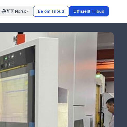
🇳🇴
Norsk
Be om Tilbud
Offisiellt Tilbud