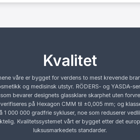
Kvalitet
ene våre er bygget for verdens to mest krevende bran
kosmetikk og medisinsk utstyr. RÖDERS- og YASDA-sent
 som bevarer designets glassklare skarphet uten forvr
l verifiseres på Hexagon CMM til ±0,005 mm; og klass
på 1 000 000 gradfrie sykluser, noe som reduserer vedl
ktelig. Kvalitetssystemet vårt er bygget etter det euro
luksusmarkedets standarder.