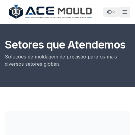
Setores que Atendemos
Soluções de moldagem de precisão para os mais
diversos setores globais