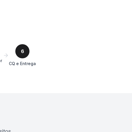
6
r
CQ e Entrega
itos.