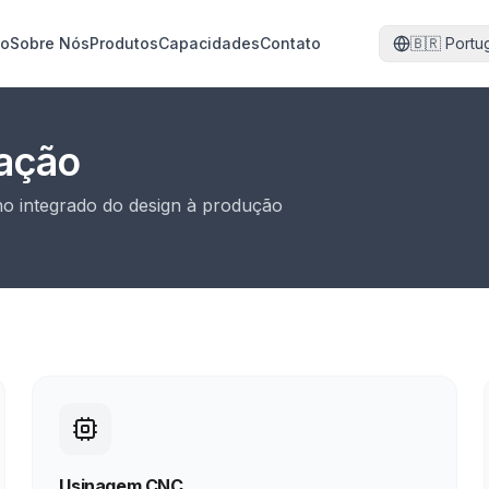
io
Sobre Nós
Produtos
Capacidades
Contato
🇧🇷
Portu
cação
ho integrado do design à produção
Usinagem CNC