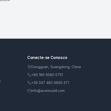
Conecte-se Conosco
Dongguan, Guangdong, China
+86 186 6580 0751
s
+39 347 460 9865 (IT)
info@acemould.com