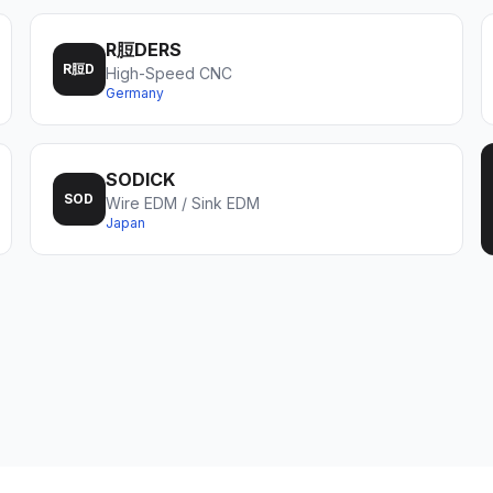
R脰DERS
R脰D
High-Speed CNC
Germany
SODICK
SOD
Wire EDM / Sink EDM
Japan