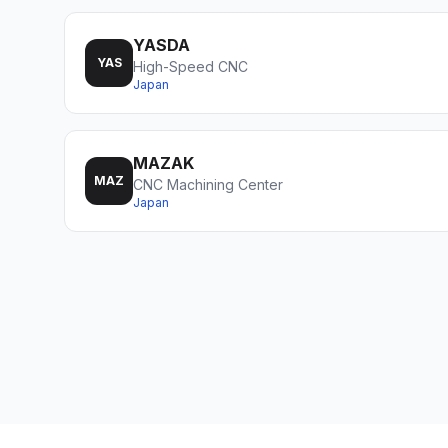
YASDA
YAS
High-Speed CNC
Japan
MAZAK
MAZ
CNC Machining Center
Japan