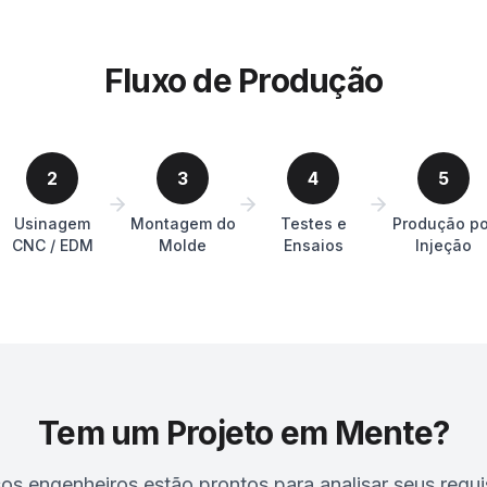
Fluxo de Produção
2
3
4
5
Usinagem
Montagem do
Testes e
Produção po
CNC / EDM
Molde
Ensaios
Injeção
Tem um Projeto em Mente?
os engenheiros estão prontos para analisar seus requis