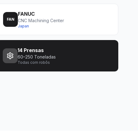
FANUC
FAN
CNC Machining Center
Japan
14 Prensas
60–250 Toneladas
Todas com robôs